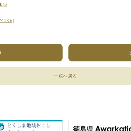
kr6
1KB]
事
一覧へ戻る