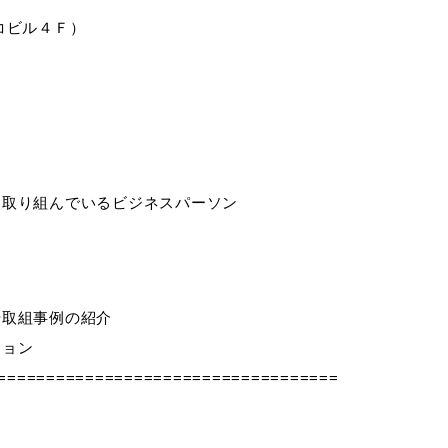
コビル４Ｆ）
）
も取り組んでいるビジネスパーソン
や取組事例の紹介
ション
===================================