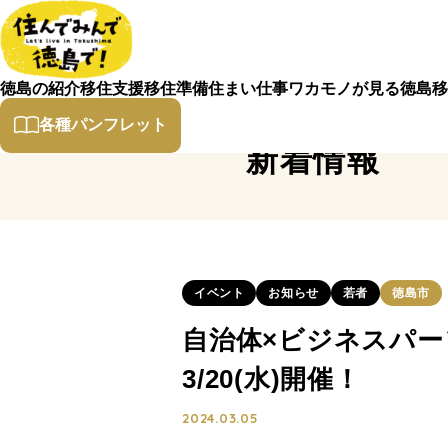
徳島の紹介
移住支援
移住準備
住まい
仕事
ワカモノが見る徳島
移
各種パンフレット
新着情報
イベント
お知らせ
若者
徳島市
自治体×ビジネスパ
3/20(水)開催！
2024.03.05