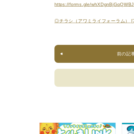
https://forms.gle/whXDgnBjGqQWBJ
◎チラシ（アワミライフォーラム） [74
前の記