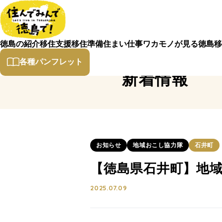
徳島の紹介
移住支援
移住準備
住まい
仕事
ワカモノが見る徳島
移
各種パンフレット
新着情報
お知らせ
地域おこし協力隊
石井町
【徳島県石井町】地
2025.07.09