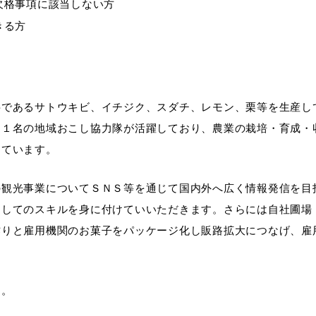
欠格事項に該当しない方
きる方
料であるサトウキビ、イチジク、スダチ、レモン、栗等を生産し
、１名の地域おこし協力隊が活躍しており、農業の栽培・育成・
しています。
の観光事業についてＳＮＳ等を通じて国内外へ広く情報発信を目
としてのスキルを身に付けていいただきます。さらには自社圃場
作りと雇用機関のお菓子をパッケージ化し販路拡大につなげ、雇
す。