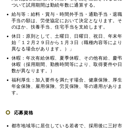
ついて試用期間は勤続年数に通算する。
給与等：給料・賞与・時間外手当・通勤手当・退職
手当の額は、労使協定において決定となります。
そ
のほか、扶養手当、住宅手当を支給します。
休日：原則として、土曜日、日曜日、祝日、年末年
始「
１２
月
２９
日から
１
月
３
日（職種内容等により
異なる場合があります。）」
休暇：年次有給休暇、夏季休暇、その他有給、慶弔
休暇（採用期間、勤務時間等により、取得要件や日
数が異なります。）
福利厚生：加入要件を満たす場合、健康保険、厚生
年金保険、雇用保険、労災保険、等の適用がありま
す。
応募資格
都市地域等に居住している若者で、採用後に三好市