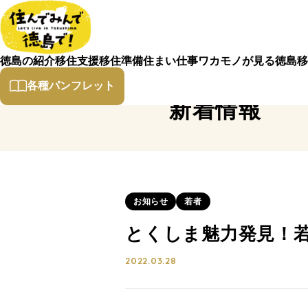
徳島の紹介
移住支援
移住準備
住まい
仕事
ワカモノが見る徳島
移
各種パンフレット
新着情報
お知らせ
若者
とくしま魅力発見！
2022.03.28