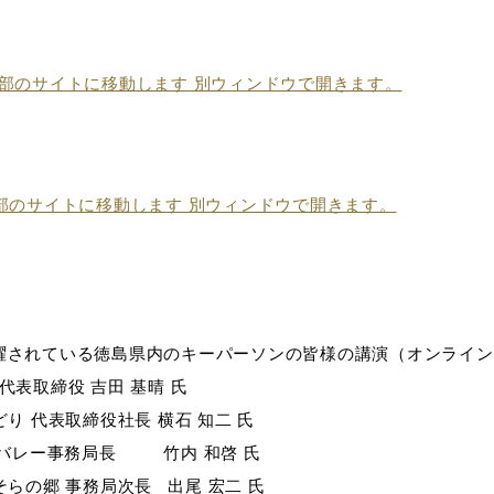
躍されている徳島県内のキーパーソンの皆様の講演（オンライン
え代表取締役 吉田 基晴 氏
ろどり 代表取締役社長 横石 知二 氏
リーンバレー事務局長 竹内 和啓 氏
人そらの郷 事務局次長 出尾 宏二 氏