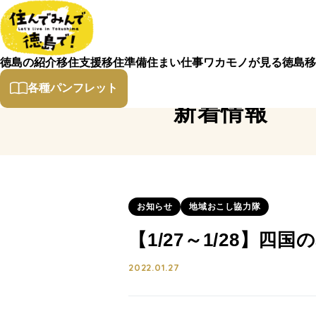
徳島の紹介
移住支援
移住準備
住まい
仕事
ワカモノが見る徳島
移
各種パンフレット
新着情報
お知らせ
地域おこし協力隊
【1/27～1/28】
2022.01.27