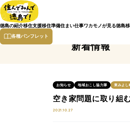
徳島の紹介
移住支援
移住準備
住まい
仕事
ワカモノが見る徳島
移
各種パンフレット
新着情報
お知らせ
地域おこし協力隊
東みよし
空き家問題に取り組
2021.10.27