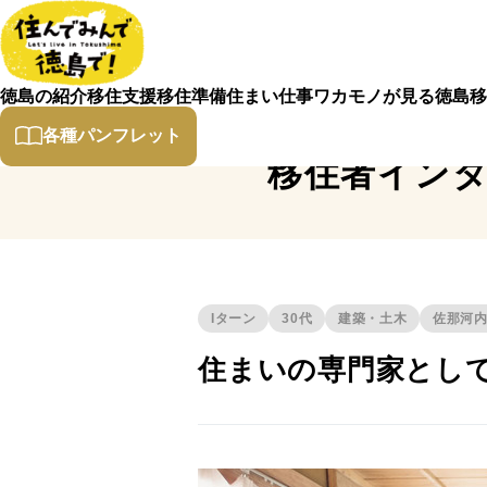
徳島の紹介
移住支援
移住準備
住まい
仕事
ワカモノが見る徳島
移
各種パンフレット
移住者イン
Iターン
30代
建築・土木
佐那河
住まいの専門家とし