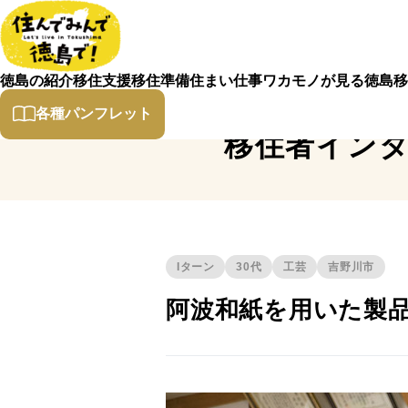
徳島の紹介
移住支援
移住準備
住まい
仕事
ワカモノが見る徳島
移
各種パンフレット
移住者イン
Iターン
30代
工芸
吉野川市
阿波和紙を用いた製