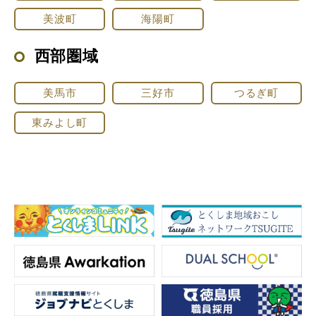
美波町
海陽町
西部圏域
美馬市
三好市
つるぎ町
東みよし町