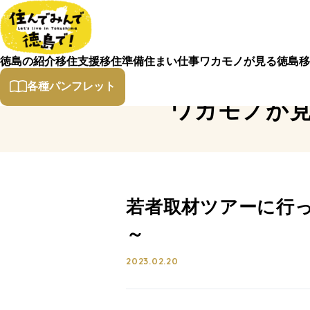
徳島の紹介
移住支援
移住準備
住まい
仕事
ワカモノが見る徳島
移
各種パンフレット
ワカモノが
若者取材ツアーに行っ
～
2023.02.20