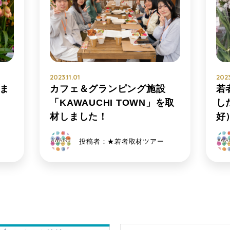
2023.11.01
2023
ま
カフェ＆グランピング施設
若
「KAWAUCHI TOWN」を取
し
材しました！
好
投稿者：★若者取材ツアー