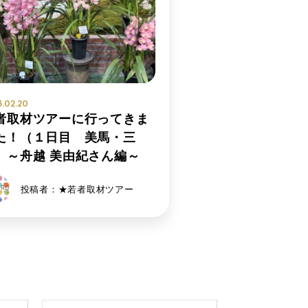
.02.20
者取材ツアーに行ってきま
た！（１日目 美馬・三
）～舟越 美由紀さん編～
投稿者：★若者取材ツアー