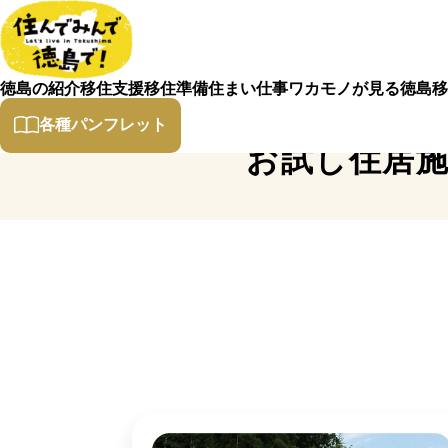
徳島の紹介
移住支援
移住準備
住まい
仕事
ワカモノが見る徳島
移
各種パンフレット
お試し住居