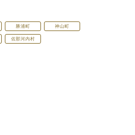
勝浦町
神山町
佐那河内村