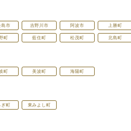
松島市
吉野川市
阿波市
上勝町
野町
藍住町
松茂町
北島町
岐町
美波町
海陽町
るぎ町
東みよし町