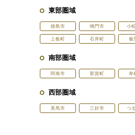
東部圏域
徳島市
鳴門市
小
上板町
石井町
板
南部圏域
阿南市
那賀町
牟
西部圏域
美馬市
三好市
つ