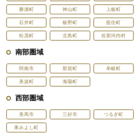
勝浦町
神山町
上板町
石井町
板野町
藍住町
松茂町
北島町
佐那河内村
南部圏域
阿南市
那賀町
牟岐町
美波町
海陽町
西部圏域
美馬市
三好市
つるぎ町
東みよし町