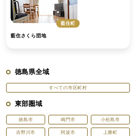
藍住町
藍住さくら団地
徳島県全域
すべての市区町村
東部圏域
徳島市
鳴門市
小松島市
吉野川市
阿波市
上勝町