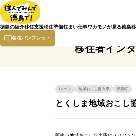
徳島の紹介
移住支援
移住準備
住まい
仕事
ワカモノが見る徳島
移
各種パンフレット
移住者イン
Iターン
地域おこし協力隊
那賀町
とくしま地域おこし協
阿南市地域おこし協力隊に２０２３