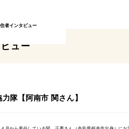
住者インタビュー
タビュー
力隊【阿南市 関さん】
年４月から着任している関 正秀さん（奈良県桜井市出身）にお