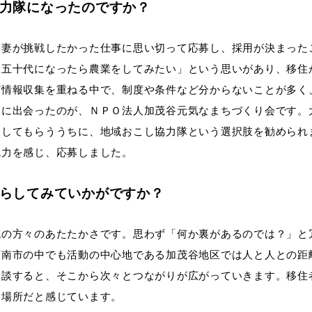
協力隊になったのですか？
、妻が挑戦したかった仕事に思い切って応募し、採用が決まった
「五十代になったら農業をしてみたい」という思いがあり、移住
ど情報収集を重ねる中で、制度や条件など分からないことが多く
きに出会ったのが、ＮＰＯ法人加茂谷元気なまちづくり会です。
内してもらううちに、地域おこし協力隊という選択肢を勧められ
魅力を感じ、応募しました。
暮らしてみていかがですか？
域の方々のあたたかさです。思わず「何か裏があるのでは？」と
阿南市の中でも活動の中心地である加茂谷地区では人と人との距
相談すると、そこから次々とつながりが広がっていきます。移住
る場所だと感じています。