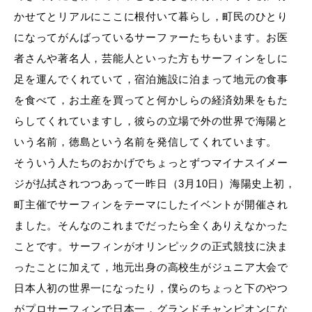
かせてとリアルにここに根付いて暮らし，町民のひとり
になってがんばっているサーファーたちもいます。お医
者さんや著名人，芸能人といった方もサーフィンをしに
足を運んでくれていて，宿泊施設に泊まって地元の食事
を食べて，お土産を買ってと何かしらの経済効果をもた
らしてくれていますし，彼らの立場で外の世界で海陽と
いう名前，徳島という名前を発信してくれています。
そういう人たちのおかげでちょっとずつマイナスイメー
ジが払拭されつつあって一昨日（3月10日）海陽史上初，
町主催でサーフィンをテーマにしたイベントが開催され
ました。そんなのこれまでだったら全くありえなかった
ことです。サーフィンがオリンピックの正式競技に決ま
ったことに加えて，地元出身の高校生がジュニア大会で
日本人初の世界一になったり，僕らのちょっと下のやつ
がプロサーフィンで日本一，グランドチャンピオンにな