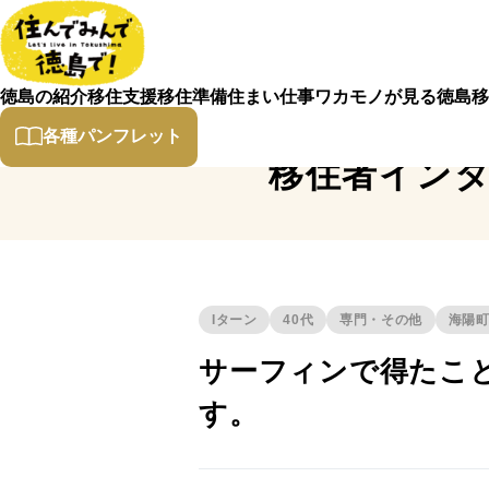
徳島の紹介
移住支援
移住準備
住まい
仕事
ワカモノが見る徳島
移
各種パンフレット
移住者イン
Iターン
40代
専門・その他
海陽
サーフィンで得たこ
す。