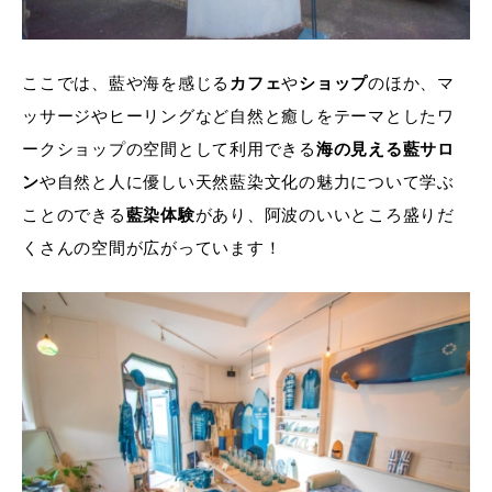
ここでは、藍や海を感じる
カフェ
や
ショップ
のほか、マ
ッサージやヒーリングなど自然と癒しをテーマとしたワ
ークショップの空間として利用できる
海の見える藍サロ
ン
や自然と人に優しい天然藍染文化の魅力について学ぶ
ことのできる
藍染体験
があり、阿波のいいところ盛りだ
くさんの空間が広がっています！