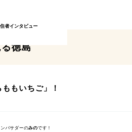
住者インタビュー
見る
徳島
らももいちご」！
アンバサダーの
みの
です！