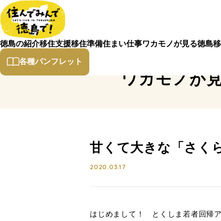
徳島の紹介
移住支援
移住準備
住まい
仕事
ワカモノが見る徳島
移
各種パンフレット
ワカモノが
甘くて大きな「さく
2020.03.17
はじめまして！ とくしま若者回帰