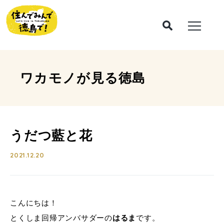
ワカモノが見る
徳島
うだつ藍と花
2021.12.20
こんにちは！
とくしま回帰アンバサダーの
はるま
です。